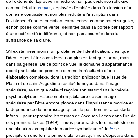
de l’extériorité. Épreuve immédiate, non pas évidence réflexive,
comme l’était le
cogito
; déployée d’emblée dans l’extension d’un
domaine contrasté, et non plus réduite à l’inscription dans
l’existence d’une énonciation; caractérisée comme souci singulier,
et non posée comme vérité; délimitée dans sa portée par rapport
à une extériorité indifférente, et non pas assumée dans la
suffisance de sa clarté.
S’il existe, néanmoins, un problème de l’identification, c’est que
l’identité peut être considérée non plus en tant que forme, mais
dans sa genèse. De ce point de vue, le domaine d’appartenance
décrit par Locke se présente comme la résultante d’une
élaboration complexe, dont la tradition philosophique issue de
Plotin et de saint Augustin a restitué le noyau dans l’image
spéculaire, avant que celle-ci reçoive son statut dans la théorie
psychanalytique: «L’assomption jubilatoire de son image
spéculaire par l’être encore plongé dans l’impuissance motrice et
la dépendance du nourrissage qu’est le petit homme à ce stade
infans – pour reprendre les termes de Jacques Lacan dans l’un de
ses premiers textes (1949) – nous paraîtra dès lors manifester en
une situation exemplaire la matrice symbolique où le
je
se
précipite en une forme primordiale, avant qu’il ne s’objective dans