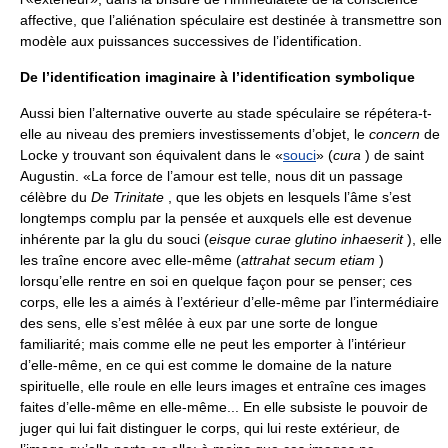
affective, que l’aliénation spéculaire est destinée à transmettre son
modèle aux puissances successives de l’identification.
De l’identification imaginaire à l’identification symbolique
Aussi bien l’alternative ouverte au stade spéculaire se répétera-t-
elle au niveau des premiers investissements d’objet, le
concern
de
Locke y trouvant son équivalent dans le «
souci
» (
cura
) de saint
Augustin. «La force de l’amour est telle, nous dit un passage
célèbre du
De Trinitate
, que les objets en lesquels l’âme s’est
longtemps complu par la pensée et auxquels elle est devenue
inhérente par la glu du souci (
eisque curae glutino inhaeserit
), elle
les traîne encore avec elle-même (
attrahat secum etiam
)
lorsqu’elle rentre en soi en quelque façon pour se penser; ces
corps, elle les a aimés à l’extérieur d’elle-même par l’intermédiaire
des sens, elle s’est mêlée à eux par une sorte de longue
familiarité; mais comme elle ne peut les emporter à l’intérieur
d’elle-même, en ce qui est comme le domaine de la nature
spirituelle, elle roule en elle leurs images et entraîne ces images
faites d’elle-même en elle-même... En elle subsiste le pouvoir de
juger qui lui fait distinguer le corps, qui lui reste extérieur, de