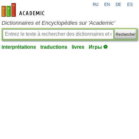
RU
EN
DE
ES
fr-academic.com
Dictionnaires et Encyclopédies sur 'Academic'
Recherche!
interprétations
traductions
livres
Игры ⚽