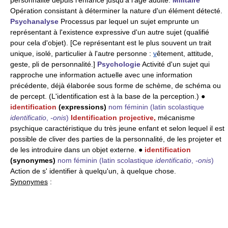
personnalité depuis l'enfance jusqu'à l'âge adulte.
Militaire
Opération consistant à déterminer la nature d'un élément détecté.
Psychanalyse
Processus par lequel un sujet emprunte un
représentant à l'existence expressive d'un autre sujet (qualifié
pour cela d'objet). [Ce représentant est le plus souvent un trait
unique, isolé, particulier à l'autre personne :
v
êtement, attitude,
geste, pli de personnalité.]
Psychologie
Activité d'un sujet qui
rapproche une information actuelle avec une information
précédente, déjà élaborée sous forme de schème, de schéma ou
de percept. (L'identification est à la base de la perception.) ●
identification
(expressions)
nom féminin
(latin scolastique
identificatio
,
-onis
)
Identification projective,
mécanisme
psychique caractéristique du très jeune enfant et selon lequel il est
possible de cliver des parties de la personnalité, de les projeter et
de les introduire dans un objet externe. ●
identification
(synonymes)
nom féminin
(latin scolastique
identificatio
,
-onis
)
Action de s' identifier à quelqu'un, à quelque chose.
Synonymes
: