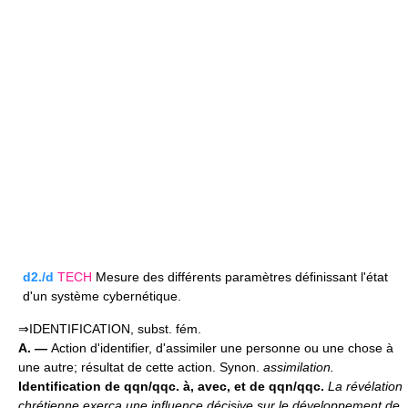
d2./d
TECH
Mesure des différents paramètres définissant l'état
d'un système cybernétique.
⇒IDENTIFICATION, subst. fém.
A. —
Action d'identifier, d'assimiler une personne ou une chose à
une autre; résultat de cette action. Synon.
assimilation.
Identification de qqn/qqc. à, avec, et de qqn/qqc.
La révélation
chrétienne exerça une influence décisive sur le développement de